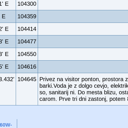
1' E
104300
' E
104359
2' E
104414
8' E
104477
3' E
104550
5' E
104616
3.432'
104645
Privez na visitor ponton, prostora 
barki.Voda je z dolgo cevjo, elektri
so, sanitarij ni. Do mesta blizu, ost
carom. Prve tri dni zastonj, potem
160W-