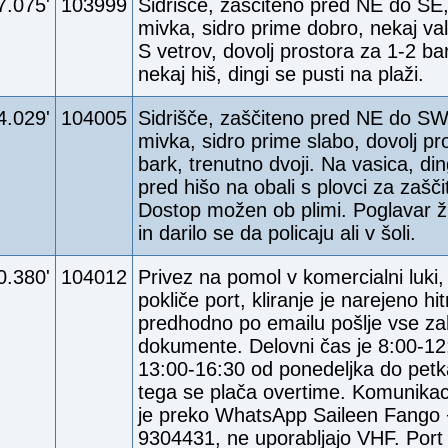
7.075'
103999
Sidrišče, zaščiteno pred NE do SE
mivka, sidro prime dobro, nekaj va
S vetrov, dovolj prostora za 1-2 bar
nekaj hiš, dingi se pusti na plaži.
4.029'
104005
Sidrišče, zaščiteno pred NE do SW
mivka, sidro prime slabo, dovolj pr
bark, trenutno dvoji. Na vasica, din
pred hišo na obali s plovci za zašči
Dostop možen ob plimi. Poglavar ž
in darilo se da policaju ali v šoli.
0.380'
104012
Privez na pomol v komercialni luki,
pokliče port, kliranje je narejeno hit
predhodno po emailu pošlje vse z
dokumente. Delovni čas je 8:00-12
13:00-16:30 od ponedeljka do petk
tega se plača overtime. Komunikac
je preko WhatsApp Saileen Fango
9304431, ne uporabljajo VHF. Port