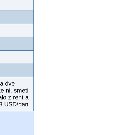
za dve
ke ni, smeti
alo z rent a
 8 USD/dan.