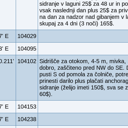
sidranje v laguni 25$ za 48 ur in 
vsak naslednji dan plus 25$ za pri
na dan za nadzor nad gibanjem v l
skupaj za 4 dni (3 noči) 165$.
7' E
104029
3' E
104095
0.211'
104102
Sidrišče za otokom, 4-5 m, mivka, 
dobro, zaščiteno pred NW do SE. D
pusti S od pomola za čolniče, potr
prinesti darilo plus plačati anchora
sidranje (želijo imeti 150$, sva se 
60$).
7' E
104153
7' E
104238