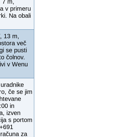
, 7 m,
la v primeru
ki. Na obali
, 13 m,
ostora več
gi se pusti
to čolnov.
ivi v Wenu
 uradnike
ro, če se jim
ahtevane
:00 in
a, izven
ija s portom
 +691
 računa za