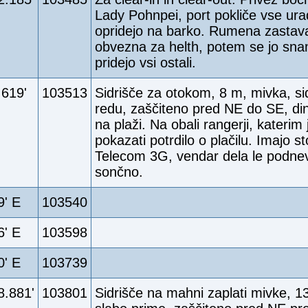
Lady Pohnpei, port pokliče vse urad
opridejo na barko. Rumena zastava
obvezna za helth, potem se jo sna
pridejo vsi ostali.
.619'
103513
Sidrišče za otokom, 8 m, mivka, si
redu, zaščiteno pred NE do SE, din
na plaži. Na obali rangerji, katerim
pokazati potrdilo o plačilu. Imajo 
Telecom 3G, vendar dela le podnevi
sončno.
9' E
103540
6' E
103598
0' E
103739
8.881'
103801
Sidrišče na mahni zaplati mivke, 1