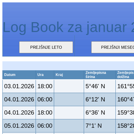
Log Book za januar
Zemljepisna
Zemljepi
Datum
Ura
Kraj
širina
dolžina
03.01.2026
18:00
5°46' N
161°5
04.01.2026
06:00
6°12' N
160°4
04.01.2026
18:00
6°36' N
159°3
05.01.2026
06:00
7°1' N
158°2