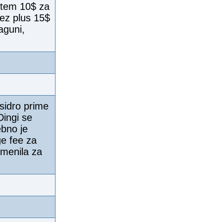
potem 10$ za
vez plus 15$
aguni,
sidro prime
ingi se
ebno je
ge fee za
zmenila za