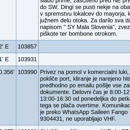
slabo prime, zaščiteno pred NE pr
do SW. Dingi se pusti nekje na obal
v spremstvu lokalcev do mayorja, ki
južnem delu otoka. Za darilo sva d
napisom " SY Mala Slovenia", zvez
piškote ter bombone otrokom.
2' E
103857
1' E
103931
0.356'
103990
Privez na pomol v komercialni luki,
pokliče port, kliranje je narejeno hit
predhodno po emailu pošlje vse z
dokumente. Delovni čas je 8:00-12
13:00-16:30 od ponedeljka do petk
tega se plača overtime. Komunikac
je preko WhatsApp Saileen Fango
9304431, ne uporabljajo VHF.