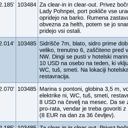
2.185'
103484
Za clear-in in clear-out. Privez boč
Lady Pohnpei, port pokliče vse urad
opridejo na barko. Rumena zastava
obvezna za helth, potem se jo sna
pridejo vsi ostali.
2.014'
103485
Sidrišče 7m, blato, sidro prime dob
veliko, trenutno 6, zaščiteno pred
NW. Dingi se pusti v hotelski marini
10 USD na osebo na teden, ki vklju
WC, tuš, smeti. Na lokaciji hotelsk
restavracija.
2.070'
103485
Marina s pontoni, globina 3,5 m, vo
elektrike ni, WC, tuš, smeti, restav
8 USD na čevelj na mesec. Da se 
pro-rata, vendar je treba govoriti z
(8 EUR na dan za 36 čevljev).
2.185'
103485
Za clear-in in clear-out. Privez boč