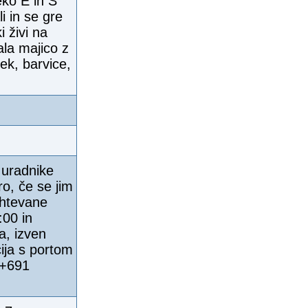
eko E in S
i in se gre
 živi na
ala majico z
ek, barvice,
 uradnike
ro, če se jim
ahtevane
:00 in
a, izven
ija s portom
 +691