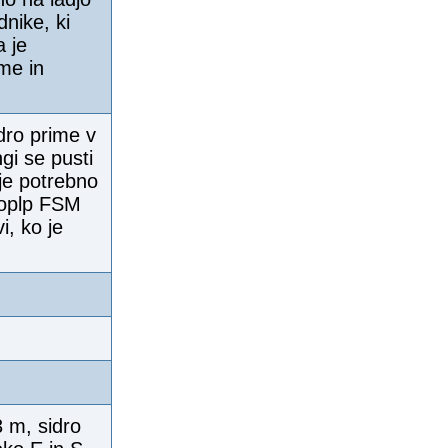
nike, ki
 je
me in
dro prime v
gi se pusti
 je potrebno
stoplp FSM
, ko je
3 m, sidro