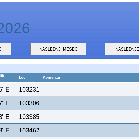
 2026
sna
Log
Komentar
5' E
103231
7' E
103306
8' E
103385
8' E
103462