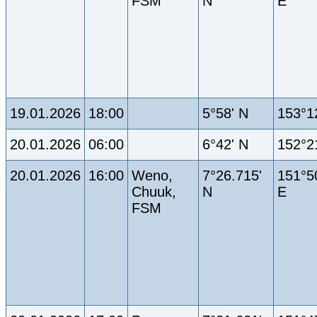
FSM
N
E
19.01.2026
18:00
5°58' N
153°1
20.01.2026
06:00
6°42' N
152°2
20.01.2026
16:00
Weno,
7°26.715'
151°5
Chuuk,
N
E
FSM