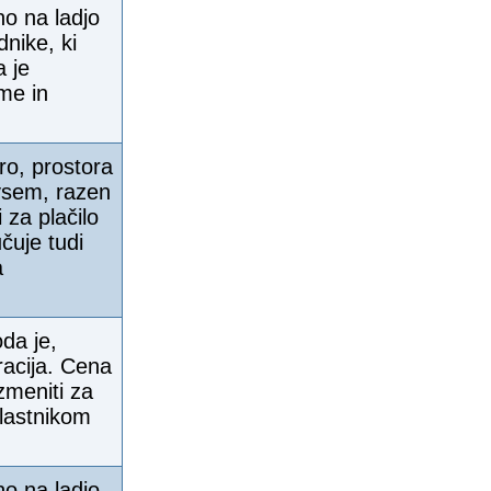
no na ladjo
nike, ki
 je
me in
ro, prostora
 vsem, razen
 za plačilo
čuje tudi
a
da je,
racija. Cena
zmeniti za
 lastnikom
no na ladjo