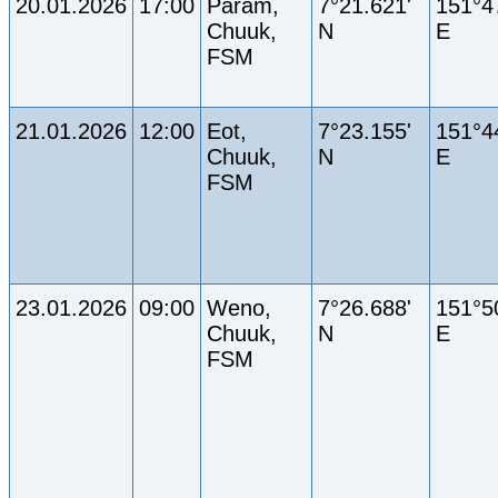
20.01.2026
17:00
Param,
7°21.621'
151°4
Chuuk,
N
E
FSM
21.01.2026
12:00
Eot,
7°23.155'
151°4
Chuuk,
N
E
FSM
23.01.2026
09:00
Weno,
7°26.688'
151°5
Chuuk,
N
E
FSM