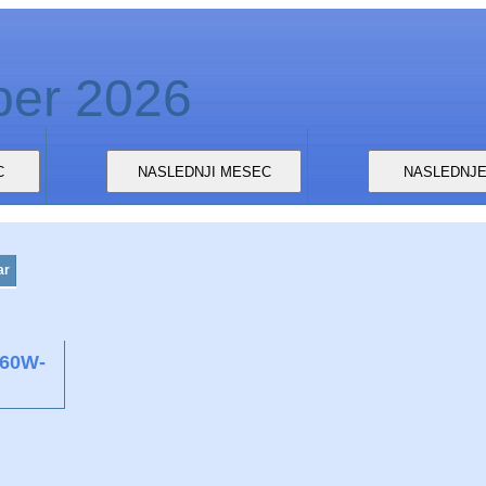
ber 2026
ar
160W-