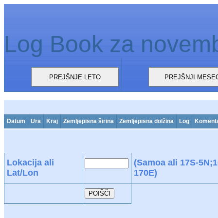
Log Book za novem
Datum
Ura
Kraj
Zemljepisna širina
Zemljepisna dolžina
Log
Koment
Lokacija ali
(Samoa ali 17S-5N;
Lat/Lon
170E)